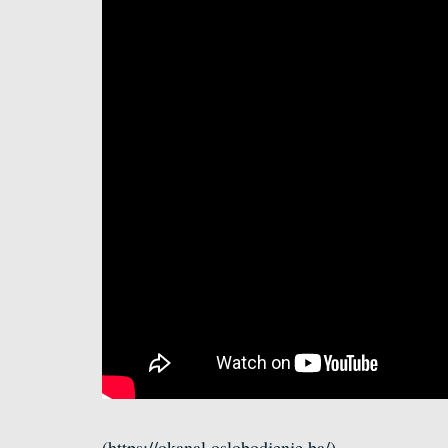
(https://okanal.oslobodjenje.ba/)