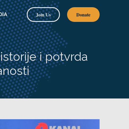
Join Us
Donate
DIA
istorije i potvrda
anosti