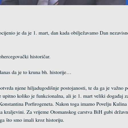
ijenio je da je 1. mart, dan kada obilježavamo Dan nezavisno
ohercegovački historičar.
danas da je to kruna bh. historije…
 potvrda njene hiljadugodišnje postojanosti, te da ga je važno
e upitno koliko je funkcionalna, ali je 1. mart veliki događaj
 Konstantina Porfirogeneta. Nakon toga imamo Povelju Kulina b
a kraljevini. Za vrijeme Otomanskog carstva BiH gubi državn
ga što smo imali kroz historiju.