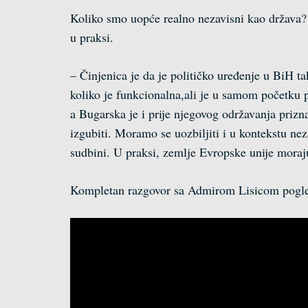
Koliko smo uopće realno nezavisni kao država? M
u praksi.
– Činjenica je da je političko uređenje u BiH t
koliko je funkcionalna,ali je u samom početku 
a Bugarska je i prije njegovog održavanja priz
izgubiti. Moramo se uozbiljiti i u kontekstu n
sudbini. U praksi, zemlje Evropske unije moraju 
Kompletan razgovor sa Admirom Lisicom pogled