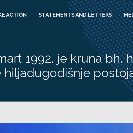
KE ACTION
STATEMENTS AND LETTERS
ME
mart 1992. je kruna bh. h
 hiljadugodišnje postoj