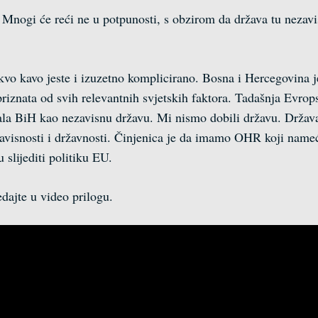
nogi će reći ne u potpunosti, s obzirom da država tu nezavisn
akvo kavo jeste i izuzetno komplicirano. Bosna i Hercegovina j
priznata od svih relevantnih svjetskih faktora. Tadašnja Evro
nala BiH kao nezavisnu državu. Mi nismo dobili državu. Držav
ezavisnosti i državnosti. Činjenica je da imamo OHR koji name
slijediti politiku EU.
ajte u video prilogu.