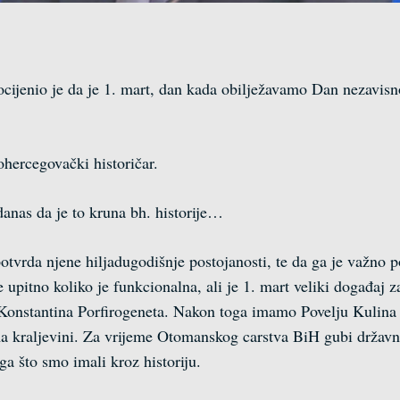
ijenio je da je 1. mart, dan kada obilježavamo Dan nezavisno
ohercegovački historičar.
danas da je to kruna bh. historije…
 potvrda njene hiljadugodišnje postojanosti, te da ga je važno
e upitno koliko je funkcionalna, ali je 1. mart veliki događaj
 Konstantina Porfirogeneta. Nakon toga imamo Povelju Kulina b
a kraljevini. Za vrijeme Otomanskog carstva BiH gubi državn
ga što smo imali kroz historiju.